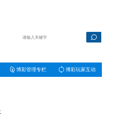
博彩管理专栏
博彩玩家互动
开