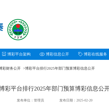
博彩平台架构
博彩信息公开
博彩在线服务
博彩财务公开
>
博彩平台排行2025年部门预算博彩信息公开
博彩平台排行2025年部门预算博彩信息公
发布单位：管理员
发布日期：2025-02-20