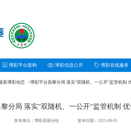
博彩平台架构
博彩信息公开
博彩在线服务
最新博彩动态
>
博彩平台昌黎分局 落实"双随机、一公开"监管机制 
黎分局 落实"双随机、一公开"监管机制 
发布单位：博彩县级分站
发布日期：2025-08-05