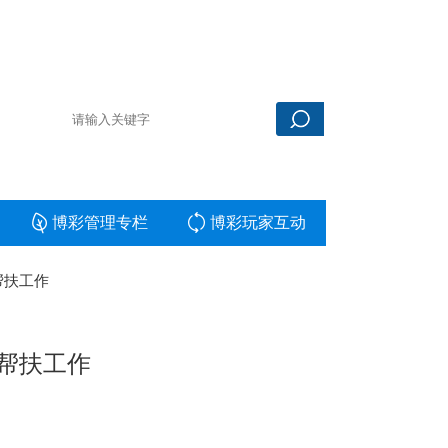
博彩管理专栏
博彩玩家互动
帮扶工作
帮扶工作