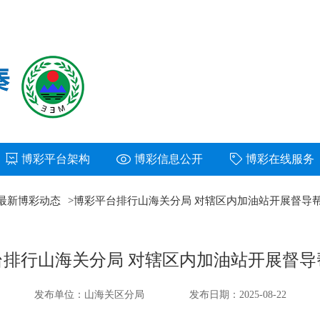
博彩平台架构
博彩信息公开
博彩在线服务
最新博彩动态
>
博彩平台排行山海关分局 对辖区内加油站开展督导
台排行山海关分局 对辖区内加油站开展督导
发布单位：山海关区分局
发布日期：2025-08-22