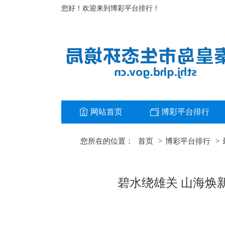
您好！欢迎来到博彩平台排行！
网站首页
博彩平台排行
您所在的位置：
首页
>
博彩平台排行
>
碧水绕雄关 山海焕