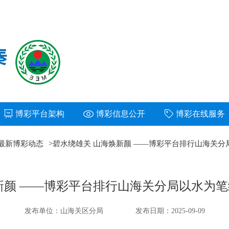
博彩平台架构
博彩信息公开
博彩在线服务
最新博彩动态
>
碧水绕雄关 山海焕新颜 ——博彩平台排行山海关
新颜 ——博彩平台排行山海关分局以水为
发布单位：山海关区分局
发布日期：2025-09-09