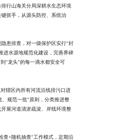
台排行山海关分局深耕水生态环境
关键抓手，从源头防控、系统治
隐患排查，对一级保护区实行"封
推进水源地规范化建设，完善界碑
到"龙头"的每一滴水都安全可
伍对辖区内所有河流沿线排污口进
批、规范一批"原则，分类推进整
化开展河道清淤疏浚、岸线环境整
检查+随机抽查"工作模式，定期沿