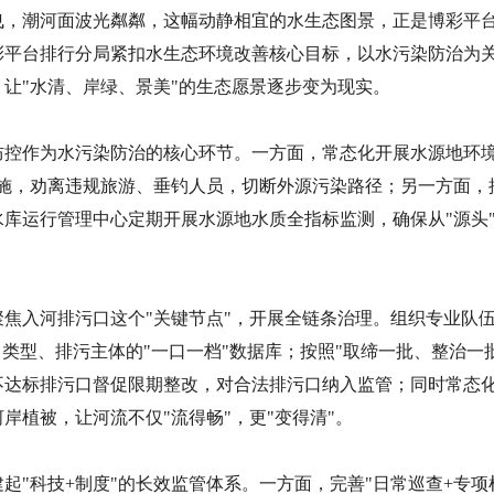
曳，潮河面波光粼粼，这幅动静相宜的水生态图景，正是博彩平
彩平台排行分局紧扣水生态环境改善核心目标，以水污染防治为
让"水清、岸绿、景美"的生态愿景逐步变为现实。
防控作为水污染防治的核心环节。一方面，常态化开展水源地环境
设施，劝离违规旅游、垂钓人员，切断外源污染路径；另一方面，
库运行管理中心定期开展水源地水质全指标监测，确保从"源头"
焦入河排污口这个"关键节点"，开展全链条治理。组织专业队
、类型、排污主体的"一口一档"数据库；按照"取缔一批、整治一
不达标排污口督促限期整改，对合法排污口纳入监管；同时常态
岸植被，让河流不仅"流得畅"，更"变得清"。
起"科技+制度"的长效监管体系。一方面，完善"日常巡查+专项