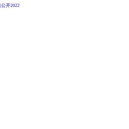
开2022