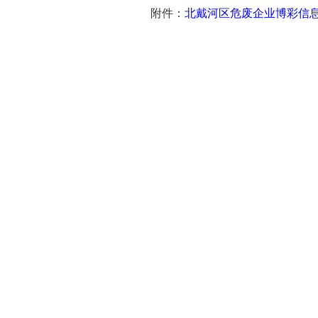
附件：
北戴河区危废企业博彩信息公