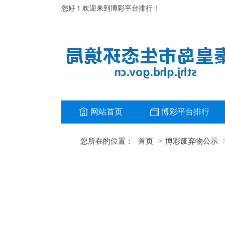
您好！欢迎来到博彩平台排行！
网站首页
博彩平台排行
您所在的位置：
首页
>
博彩废弃物公示