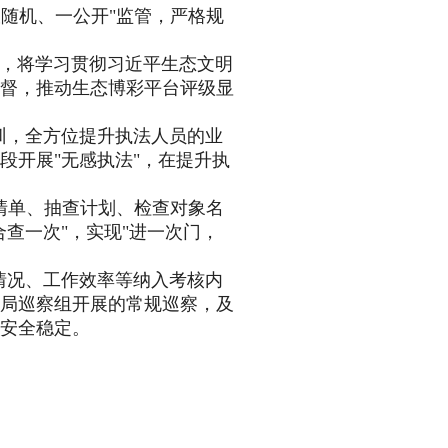
随机、一公开"监管，严格规
合，将学习贯彻习近平生态文明
督，推动生态博彩平台评级显
训，全方位提升执法人员的业
段开展"无感执法"，在提升执
清单、抽查计划、检查对象名
查一次"，实现"进一次门，
情况、工作效率等纳入考核内
局巡察组开展的常规巡察，及
安全稳定。