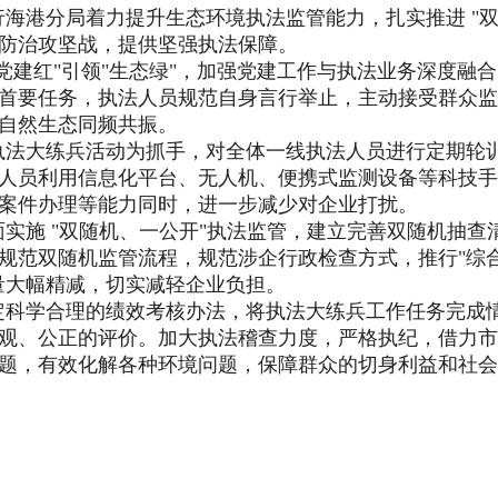
海港分局着力提升生态环境执法监管能力，扎实推进 "双
防治攻坚战，提供坚强执法保障。
党建红"引领"生态绿"，加强党建工作与执法业务深度融
首要任务，执法人员规范自身言行举止，主动接受群众监
自然生态同频共振。
执法大练兵活动为抓手，对全体一线执法人员进行定期轮
人员利用信息化平台、无人机、便携式监测设备等科技手
案件办理等能力同时，进一步减少对企业打扰。
实施 "双随机、一公开"执法监管，建立完善双随机抽查
规范双随机监管流程，规范涉企行政检查方式，推行"综合
量大幅精减，切实减轻企业负担。
定科学合理的绩效考核办法，将执法大练兵工作任务完成
观、公正的评价。加大执法稽查力度，严格执纪，借力市
题，有效化解各种环境问题，保障群众的切身利益和社会