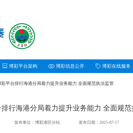
博彩平台架构
博彩信息公开
博彩在线服务
博彩平台排行海港分局着力提升业务能力 全面规范执法监管
台排行海港分局着力提升业务能力 全面规范
发布单位：博彩港区分站
发布日期：2025-07-17