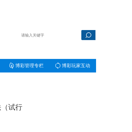
博彩管理专栏
博彩玩家互动
法（试行