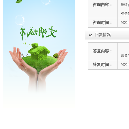
咨询内容：
量综
准是
咨询时间：
2022-
回复情况
答复内容：
请参
答复时间：
2022-