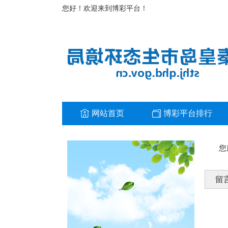
您好！欢迎来到博彩平台！
网站首页
博彩平台排行
您
留