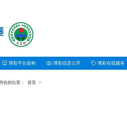
博彩平台架构
博彩信息公开
博彩在线服务
所在的位置：
首页
>