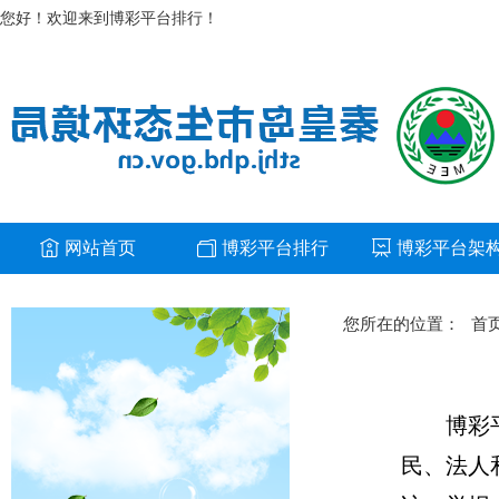
您好！欢迎来到博彩平台排行！
网站首页
博彩平台排行
博彩平台架
您所在的位置：
首
博彩
民、法人