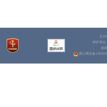
主办
维护单位
邮
冀公网安备1303020