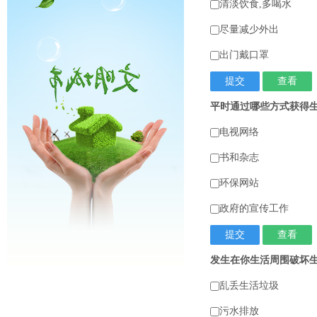
清淡饮食,多喝水
尽量减少外出
出门戴口罩
平时通过哪些方式获得
电视网络
书和杂志
环保网站
政府的宣传工作
发生在你生活周围破坏
乱丢生活垃圾
污水排放