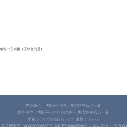
线服务中心四楼（原绿色商厦）
主办单位：博彩平台排行 迎宾路中段八一街
维护单位：博彩平台排行信息中心 迎宾路中段八一街
邮箱：
qhdhbxxzx@126.com
邮编：066000
冀公网安备13030202000887号
冀ICP备09049590号-1
网站标识：13030000