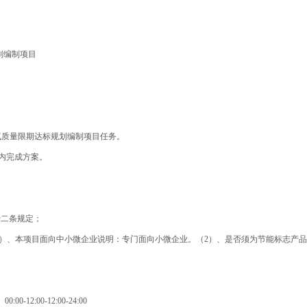
划编制项目
气质量限期达标规划编制项目任务。
内完成方案。
十二条规定；
（1）、本项目面向中小微企业说明：专门面向小微企业。（2）、是否须为节能标志产
00-12:00-12:00-24:00