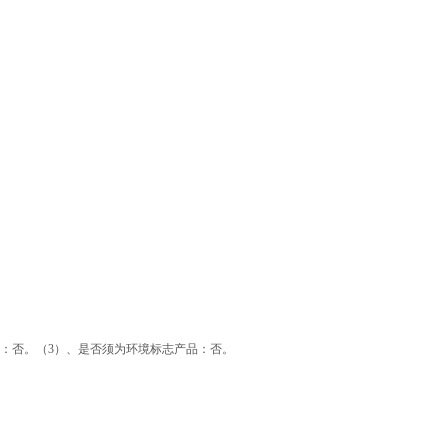
品：否。（3）、是否须为环境标志产品：否。