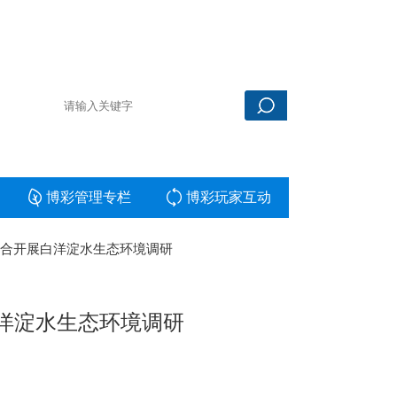
博彩管理专栏
博彩玩家互动
合开展白洋淀水生态环境调研
洋淀水生态环境调研