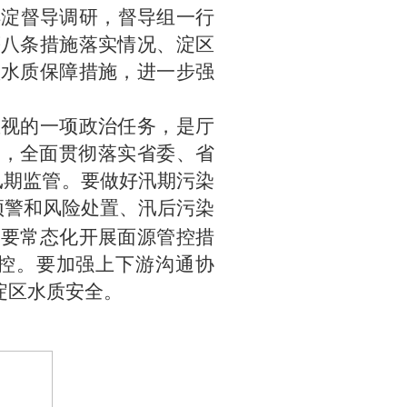
洋淀督导调研，督导组一行
等
八条措施
落实情况、
淀区
项水质保障措施，进一步强
重视的一项政治任务，是厅
识，全面贯彻落实省委、省
汛期监管
。要
做好汛期污染
预警和风险处置、汛后污染
，要常态化开展面源管控措
控
。
要加强上下游沟通协
淀区水质安全。