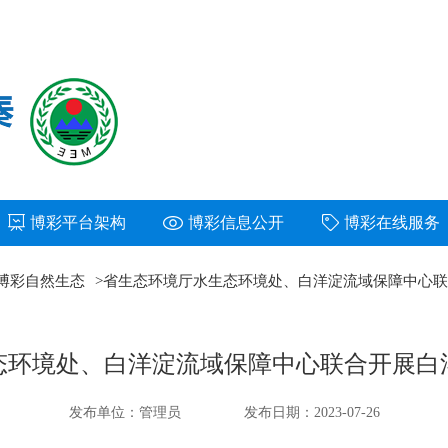
博彩平台架构
博彩信息公开
博彩在线服务
博彩自然生态
>
省生态环境厅水生态环境处、白洋淀流域保障中心联
态环境处、白洋淀流域保障中心联合开展白
发布单位：管理员
发布日期：2023-07-26