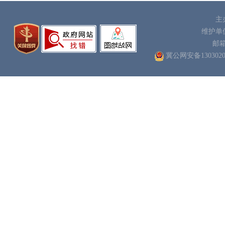
主
维护单
邮
冀公网安备1303020