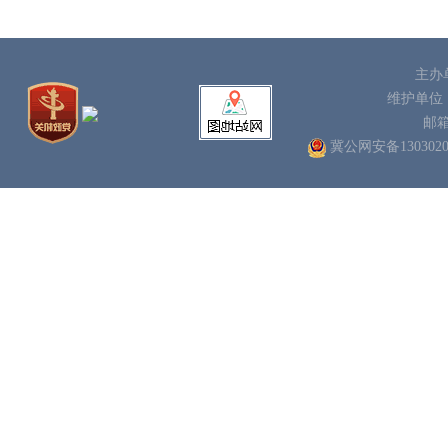
主办
维护单位
邮
冀公网安备1303020