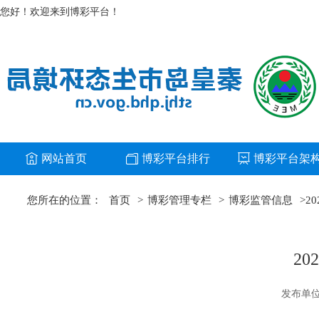
您好！欢迎来到博彩平台！
网站首页
博彩平台排行
博彩平台架
您所在的位置：
首页
>
博彩管理专栏
>
博彩监管信息
>
2
2
发布单