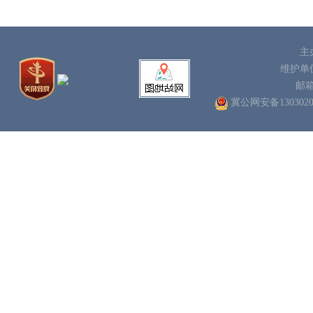
主
维护单
邮
冀公网安备1303020