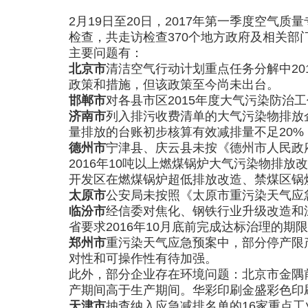
2月19日至20日，2017年第一季度空气
检查，共走访检查370个地方政府及相关部
主要问题有：
北京市
清洁空气行动计划重点任务分解中20
政策和措施，但该政策至今尚未出台。
邯郸市
对各县市区2015年度大气污染防
济南市
列入排污收费清单的大气污染物排放
量排放的台账初步核算有效减排量不足20
德州市
宁津县、庆云县未按《德州市人民政府
2016年10吨以上燃煤锅炉大气污染物排
开发区在燃煤锅炉超低排放改造、禁煤区锅
太原市
公安局未按照《太原市重污染天气应
临汾市
经信委对焦化、钢铁行业升级改造和
省要求2016年10月底前完成达标治理的期
郑州市
重污染天气应急预案中，部分停产限
对性和可操作性有待加强。
此外，部分企业存在环境问题：北京市金隅前
产期间高于生产期间。华彩印刷金盛彩色印
天津市
抽查纳入应急减排名单的16家重点