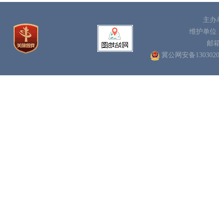
主办
维护单位
邮
冀公网安备1303020