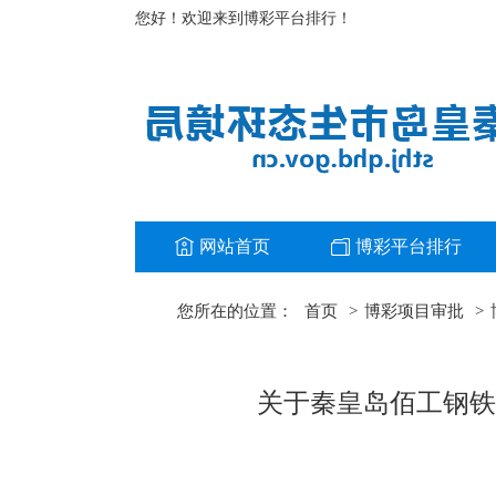
您好！欢迎来到博彩平台排行！
网站首页
博彩平台排行
您所在的位置：
首页
>
博彩项目审批
>
关于秦皇岛佰工钢铁