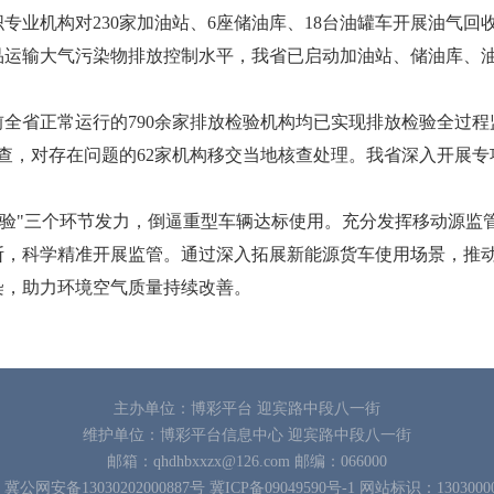
专业机构对230家加油站、6座储油库、18台油罐车开展油气回
品运输大气污染物排放控制水平，我省已启动加油站、储油库、
全省正常运行的790余家排放检验机构均已实现排放检验全过
巡查，对存在问题的62家机构移交当地核查处理。我省深入开展
排放检验"三个环节发力，倒逼重型车辆达标使用。充分发挥移动源
断，科学精准开展监管。通过深入拓展新能源货车使用场景，推
染，助力环境空气质量持续改善。
主办单位：博彩平台 迎宾路中段八一街
维护单位：博彩平台信息中心 迎宾路中段八一街
邮箱：
qhdhbxxzx@126.com
邮编：066000
冀公网安备13030202000887号
冀ICP备09049590号-1
网站标识：13030000