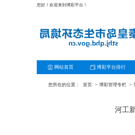
您好！欢迎来到博彩平台！
网站首页
博彩平台排行
您所在的位置：
首页
>
博彩管理专栏
>
河工