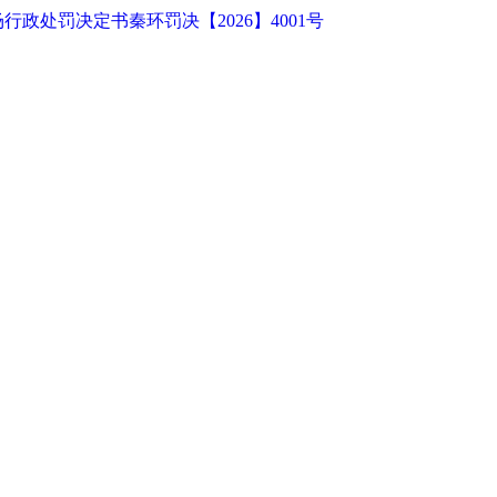
政处罚决定书秦环罚决【2026】4001号