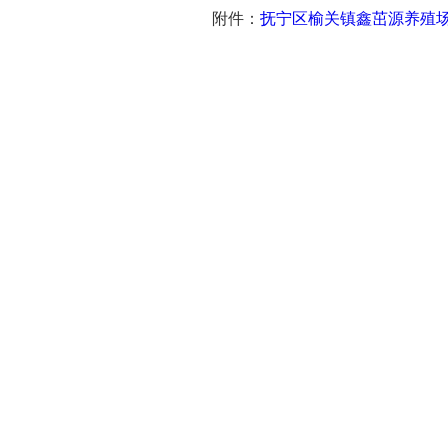
附件：
抚宁区榆关镇鑫茁源养殖场行