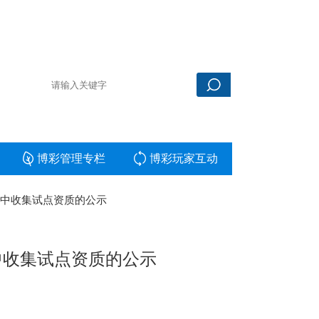
博彩管理专栏
博彩玩家互动
中收集试点资质的公示
中收集试点资质的公示