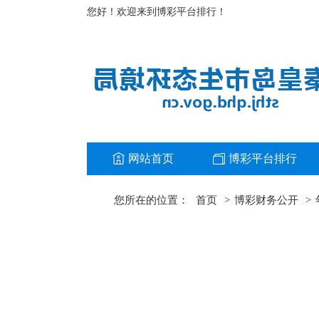
您好！欢迎来到博彩平台排行！
网站首页
博彩平台排行
您所在的位置：
首页
>
博彩财务公开
>