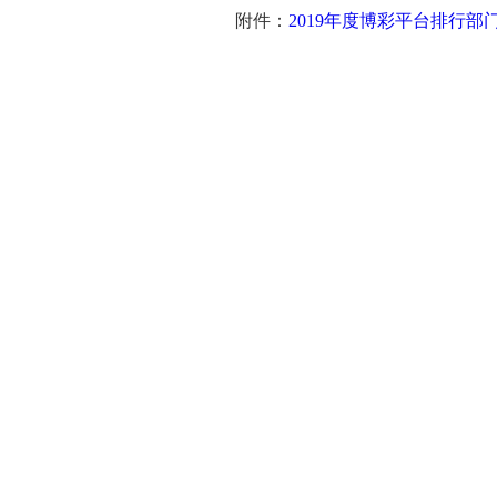
附件：
2019年度博彩平台排行部