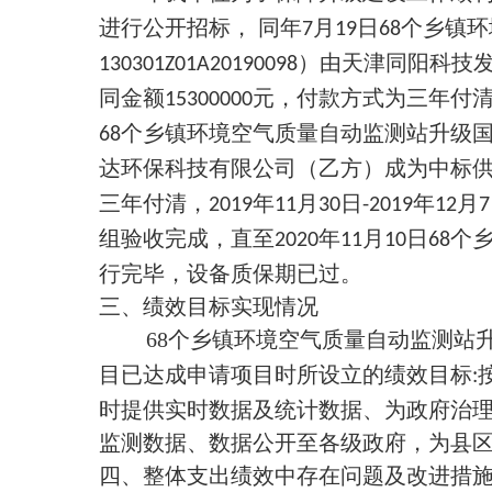
进行公开招标， 同年
月
日
个乡镇环
7
19
68
）由天津同阳科技
130301Z01A20190098
同金额
元，付款方式为三年付
15300000
个乡镇环境空气质量自动监测站升级
68
达环保科技有限公司（乙方）成为中标
三年付清，
年
月
日
年
月
2019
11
30
-2019
12
7
组验收完成，直至
年
月
日
个
2020
11
10
68
行完毕，设备质保期已过。
三、绩效目标实现情况
68
个乡镇环境空气质量自动监测站
目已达成申请项目时所设立的绩效目标
:
时提供实时数据及统计数据、为政府治
监测数据、数据公开至各级政府，为县
四、整体支出绩效中存在问题及改进措