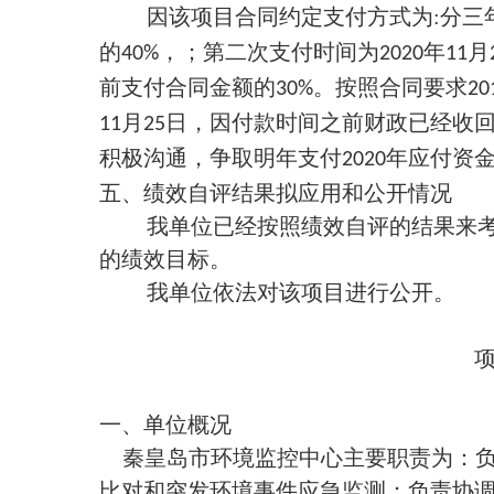
因该项目合同约定支付方式为
:
分三
的
，；第二次支付时间为
年
月
40%
2020
11
前支付合同金额的
。按照合同要求
30%
20
月
日，因付款时间之前财政已经收
11
25
积极沟通，争取明年支付
年应付资
2020
五、绩效自评结果拟应用和公开情况
我单位已经按照绩效自评的结果来
的绩效目标。
我单位依法对该项目进行公开。
一、单位概况
秦皇岛市环境监控中心主要职责为：
比对和突发环境事件应急监测；负责协