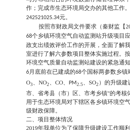
作；完成市生态环境局交办的其他工作
元。
242521025.34
按照市财政局文件要求（秦财监【
2
个乡镇环境空气自动监测站升级项目
68
政支出绩效评价工作的开展，全面了解
室进行了解六参数项目整体实施过程。
环境空气质量自动监测站建设的紧急通
月底前在已建成的
个国标两参数乡镇
6
68
O
、
NO
、
CO
、
、
SO
）的升级建
PM
3
2
2.5
2
市、省考县（市）区、市考乡镇"的考核
用于生态环境局对下辖区各乡镇环境空
级财政保障。
二、项目整体情况
2019
年我单位为了保障升级建设工作顺