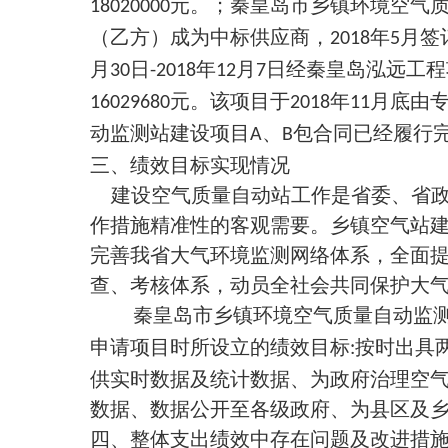
元。；秦皇岛市乡镇环境空气
18020000
（乙方）成为中标供应商，
年
月签
2018
5
月
日
年
月
日经秦皇岛泓远工程
30
-2018
12
7
元。该项目于
年
月底由
16029680
2018
11
动监测站建设项目
、
包合同已经履行
A
B
三、绩效目标实现情况
建设空气质量自动站工作是省委、省
作措施精准性的客观需要。乡镇空气站
完善我省大气环境监测网络体系，全面
查、考核体系，动员全社会共同保护大
秦皇岛市乡镇环境空气质量自动监
申请项目时所设立的绩效目标
按时出具
:
供实时数据及统计数据、为政府治理空
数据、数据公开至各级政府、为县区及
四、整体支出绩效中存在问题及改进措