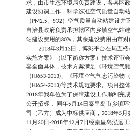
求，由市生态环境局负责建设，各县区
建设协调工作，科学选准空气质量自动
（
、
）空气质量自动站建设并
PM2.5
SO2
自治县政府负责承担辖区内乡镇空气站
站建设费用的
，其余建设费用由市财
30%
2018
年
月
日，博彩平台在局五楼
3
13
实施方案》（以下简称方案）技术评审
容全面具体，技术方案满足《环境空气
（
、《环境空气气态污染物
HJ653-2013)
（
等技术规范要求。项目整
HJ654-2013)
2018
年我单位为了保障建设工作顺利完
公开招标， 同年
月
日秦皇岛市乡镇环
5
14
司（乙方）成为中标供应商，
年
月
2018
5
月
日
年
月
日经秦皇岛泓远工
11
30
-2018
12
7