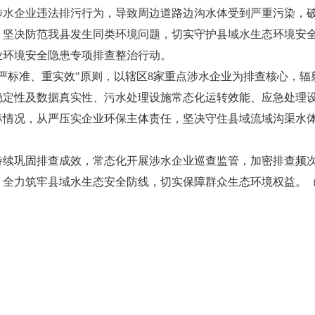
涉水企业违法排污行为，导致周边道路边沟水体受到严重污染，
，坚决防范我县发生同类环境问题，切实守护县域水生态环境安
业环境安全隐患专项排查整治行动。
严标准、重实效"原则，以辖区8家重点涉水企业为排查核心，
稳定性及数据真实性、污水处理设施常态化运转效能、应急处理
标情况，从严压实企业环保主体责任，坚决守住县域流域沟渠水
持续巩固排查成效，常态化开展涉水企业巡查监管，加密排查频
，全力筑牢县域水生态安全防线，切实保障群众生态环境权益。