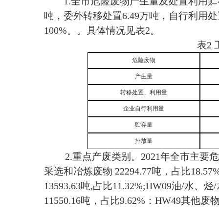
1.全市危险废物产生量及处置利用贮存
吨，委外
转移处置
6.
49万吨，自行利用处置
100%。
。具体情况见表2。
表2
危险废物
产生量
转移处置、利用量
企业自行利用量
贮存量
排放量
2.重点产废类别。2021年全市主
采选和冶炼废物 22294.77吨，占比18.57%;
13593.63
吨
,
占比11.32%;HW09油/水、烃
11550.16吨，占比9.62%：HW49其他废