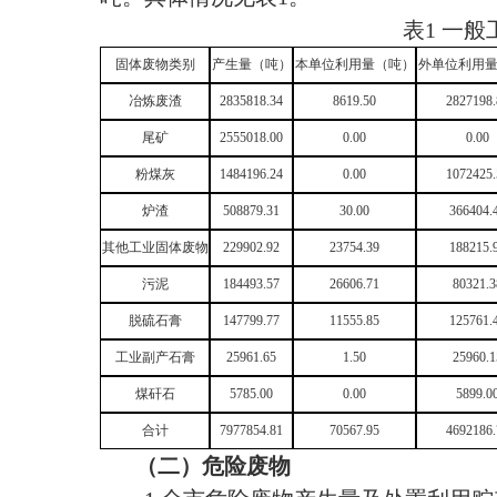
表
1
一般
固体废物类别
产生量（吨）
本单位利用量（吨）
外单位利用
冶炼废渣
2835818.34
8619.50
2827198.
尾矿
2555018.00
0.00
0.00
粉煤灰
1484196.24
0.00
1072425.
炉渣
508879.31
30.00
366404.
其他工业固体废物
229902.92
23754.39
188215.
污泥
184493.57
26606.71
80321.3
脱硫石膏
147799.77
11555.85
125761.
工业副产石膏
25961.65
1.50
25960.1
煤矸石
5785.00
0.00
5899.0
合计
7977854.81
70567.95
4692186.
（二）危险废物