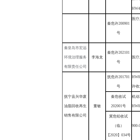
HW4
医疗
秦危许
200901
号
秦皇岛市宏远
秦危许
202101
环境治理服务
李海龙
医疗
号
有限责任公司
抚危许
201701
HW
号
许收
抚宁县兴华废
秦危收试
机动
油脂回收再生
董敏
202001号
HW
销售有限公司
冀危铅收试
（临）
900-
【
2020】034号