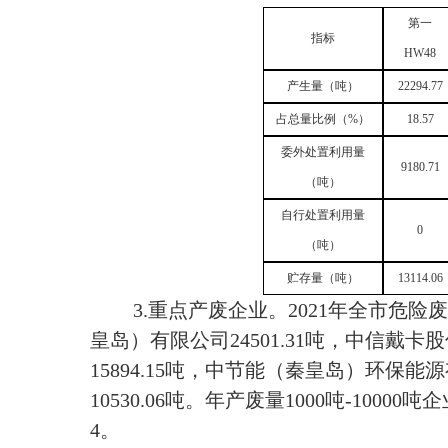
第一
指标
HW
48
产生量（吨）
22294.77
占总量比例（
%）
18.57
委外
处置利用量
9180.7
1
（吨）
自行
处置利用量
0
（吨）
贮存量（吨）
13114.06
3.重点产废企业。2021年全市危险
皇岛）有限公司24501.31吨
，中信戴卡股
15894.1
5吨，中节能（秦皇岛）环保能源有
10530.06
吨。年产废量
1000吨-10000吨
4。