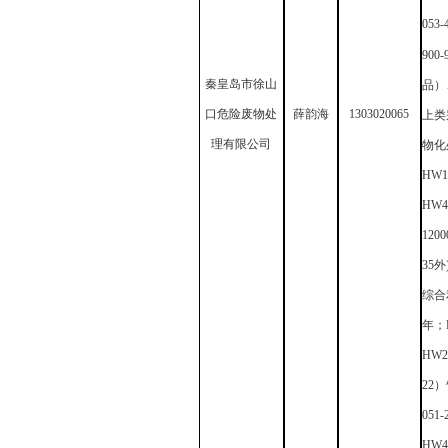
05
900-
秦皇岛市徐山
品）
口危险废物处
薛韵海
1303020065
上类
理有限公司
物化
HW1
HW4
120
35外
综合
年；H
HW2
22）
051
HW4