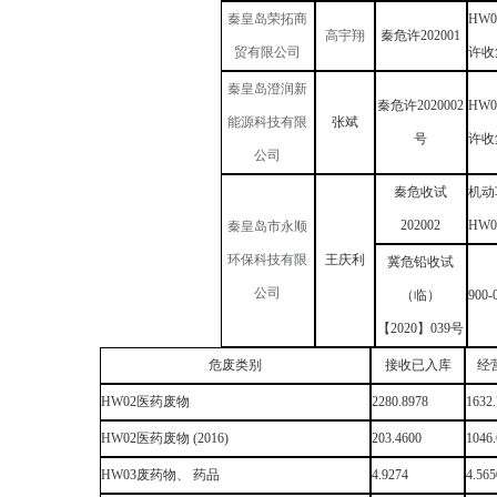
秦皇岛荣拓商
HW
高宇翔
秦危许
202001
贸有限公司
许收
秦皇岛澄润新
秦危许
2020002
HW
能源科技有限
张斌
号
许收
公司
秦危收试
机动
202002
HW
秦皇岛市永顺
环保科技有限
王庆利
冀危铅收试
公司
（临）
900-
【
2020】039号
危废类别
接收已入库
经
HW02医药废物
2280.8978
1632
HW02医药废物 (2016)
203.4600
1046
HW03废药物、 药品
4.9274
4.565