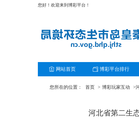
您好！欢迎来到博彩平台！
网站首页
博彩平台排行
您所在的位置：
首页
>
博彩玩家互动
>
河北省第二生