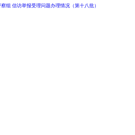
察组 信访举报受理问题办理情况（第十八批）