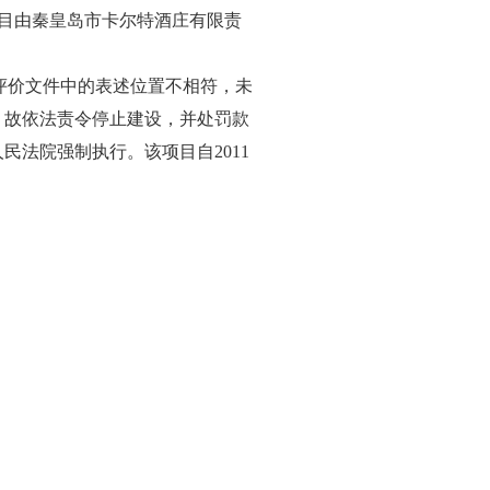
目由秦皇岛市卡尔特酒庄有限责
。
评价文件中的
表述位置
不相符，未
。故
依法责令停止建设，并处罚款
人民法院强制执行。
该项目自
2011