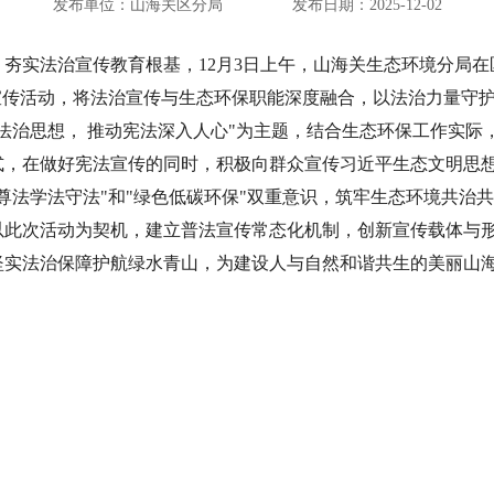
发布单位：山海关区分局
发布日期：2025-12-02
夯实法治宣传教育根基，12月3日上午，山海关生态环境分局
宣传活动，将法治宣传与生态环保职能深度融合，以法治力量守
法治思想， 推动宪法深入人心"为主题，结合生态环保工作实际
式，在做好宪法宣传的同时，积极向群众宣传习近平生态文明思
尊法学法守法"和"绿色低碳环保"双重意识，筑牢生态环境共治
以此次活动为契机，建立普法宣传常态化机制，创新宣传载体与
坚实法治保障护航绿水青山，为建设人与自然和谐共生的美丽山