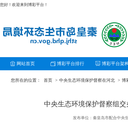
您好！欢迎来到博彩平台！
网站首页
博彩平台排行
博彩平台架
您所在的位置：
首页
>
中央生态环境保护督察在河北
>
博
中央生态环境保护督察组交
发布单位：秦皇岛市配合中央