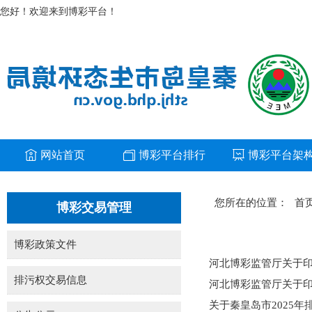
您好！欢迎来到博彩平台！
网站首页
博彩平台排行
博彩平台架
您所在的位置：
首
博彩交易管理
博彩政策文件
河北博彩监管厅关于印
排污权交易信息
河北博彩监管厅关于印
关于秦皇岛市2025