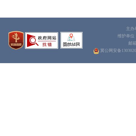
主办
维护单位
邮
冀公网安备1303020