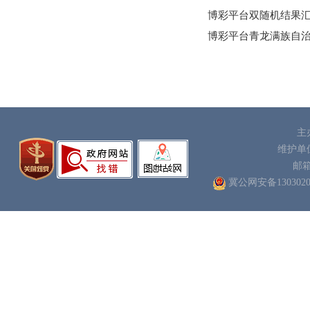
博彩平台双随机结果汇总
博彩平台青龙满族自治
主
维护单
邮
冀公网安备1303020