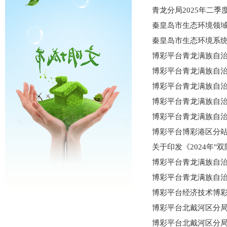
青龙分局2025年二
秦皇岛市生态环境领
秦皇岛市生态环境系
博彩平台青龙满族自治县
博彩平台青龙满族自治
博彩平台青龙满族自治
博彩平台青龙满族自治
博彩平台青龙满族自治
博彩平台博彩港区分站双
关于印发《2024年
博彩平台青龙满族自治
博彩平台青龙满族自治县
博彩平台经济技术博彩
博彩平台北戴河区分局双
博彩平台北戴河区分局双