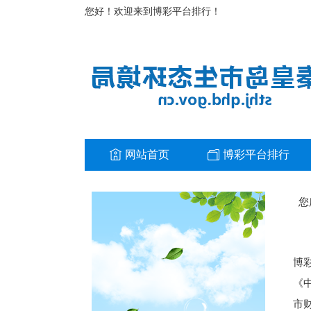
您好！欢迎来到博彩平台排行！
网站首页
博彩平台排行
您
博
《
市