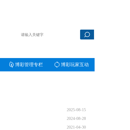
博彩管理专栏
博彩玩家互动
2025-08-15
2024-08-28
2021-04-30