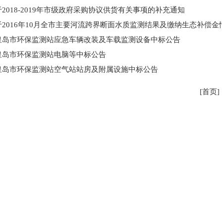
2018-2019年市级政府采购协议供货有关事项的补充通知
于2016年10月全市主要河流跨界断面水质监测结果及缴纳生态补偿金情.
皇岛市环保监测站应急车辆改装及车载监测设备中标公告
皇岛市环保监测站电脑等中标公告
皇岛市环保监测站空气站站房及附属设施中标公告
[首页]