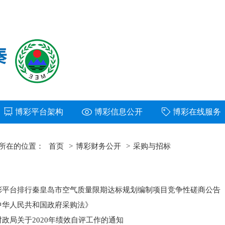
博彩平台架构
博彩信息公开
博彩在线服务
所在的位置：
首页
>
博彩财务公开
>
采购与招标
彩平台排行秦皇岛市空气质量限期达标规划编制项目竞争性磋商公告
中华人民共和国政府采购法》
财政局关于2020年绩效自评工作的通知