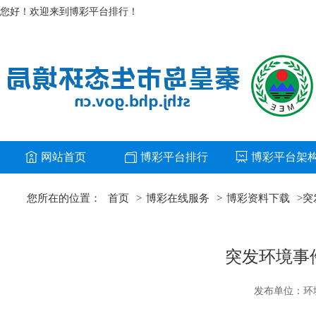
您好！欢迎来到博彩平台排行！
网站首页
博彩平台排行
博彩平台架
您所在的位置：
首页
>
博彩在线服务
>
博彩资料下载
>
突
突发环境事
发布单位：环