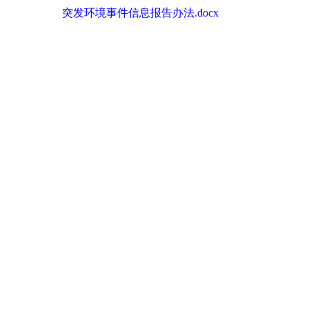
突发环境事件信息报告办法.docx